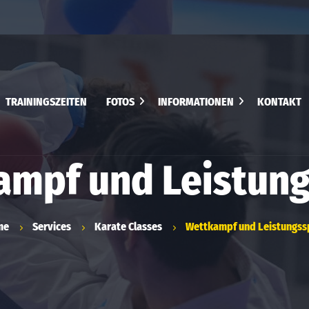
TRAININGSZEITEN
FOTOS
INFORMATIONEN
KONTAKT
Eröffnungstraining 2026
Satzung
Startercup 2026
ampf und Leistung
Beitragsordnung
Landesmeisterschaft
Hameln 2026 Masterklasse
me
Services
Karate Classes
Wettkampf und Leistungss
Chikara Cup 2026
Arawaza Cup 2026