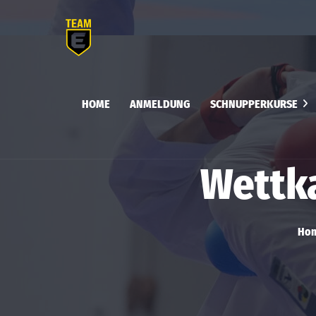
HOME
ANMELDUNG
SCHNUPPERKURSE
Flohkarate
Kids
Wettk
Erwachsenen Kurs
Selbstverteidigung &
Ho
Selbstbehauptung für
Frauen