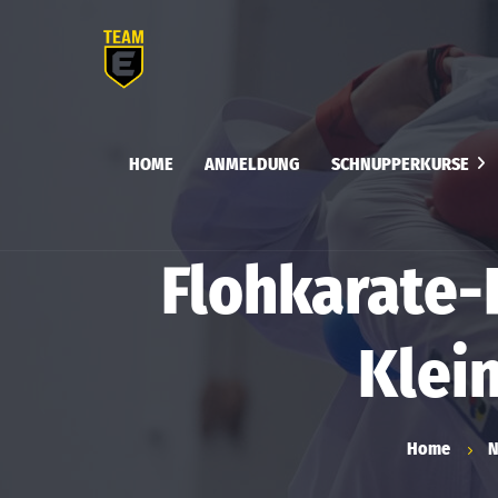
HOME
ANMELDUNG
SCHNUPPERKURSE
Flohkarate
Kids
Flohkarate-
Erwachsenen Kurs
Klei
Selbstverteidigung &
Selbstbehauptung für
Frauen
Home
N