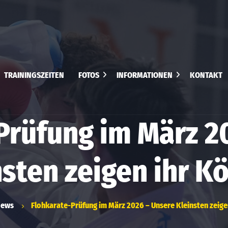
TRAININGSZEITEN
FOTOS
INFORMATIONEN
KONTAKT
Eröffnungstraining 2026
Satzung
Startercup 2026
Prüfung im März 2
Beitragsordnung
Landesmeisterschaft
Hameln 2026 Masterklasse
nsten zeigen ihr K
Chikara Cup 2026
Arawaza Cup 2026
ews
Flohkarate-Prüfung im März 2026 – Unsere Kleinsten zeige